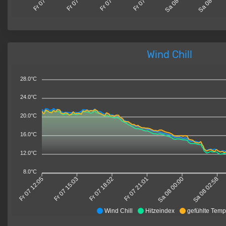
Wind Chill
28.0°C
24.0°C
20.0°C
16.0°C
12.0°C
8.0°C
Fr 07 12:05
Fr 07 15:03
Fr 07 18:02
Fr 07 21:01
Sa 08 00:00
Sa 08 02:58
Wind Chill
Hitzeindex
gefühlte Temp