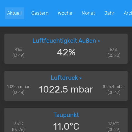
Aktuell
Gestern
Woche
Monat
Jahr
Arc
Luftfeuchtigkeit Außen
42%
41%
83%
(13:49)
(05:20)
Luftdruck
1022,5 mbar
1022,5 mbar
1025,4 mbar
(13:48)
(00:42)
Taupunkt
11,0°C
9,5°C
12,5°C
(07:26)
(00:29)