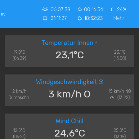
06:07:38
00:16:54
24%
hiv
21:11:27
18:32:23
Mehr
Temperatur Innen
23,1°C
19,0°C
23,1°C
(06:39)
(13:50)
Windgeschwindigkeit
3 km/h O
2 km/h
15 km/h NO
Durchschn.
(13:22)
Wind Chill
24,6°C
12,5°C
25,0°C
(05:21)
(13:19)