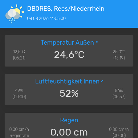
DB0RES, Rees/Niederrhein
08.08.2026 14:05:00
Temperatur Außen
24,6°C
12,5°C
25,0°C
(05:21)
(13:19)
Luftfeuchtigkeit Innen
52%
49%
56%
(00:00)
(05:57)
Regen
0,00 cm
0,00 cm/h
0,00 cm/h
Regenrate
(00:00)