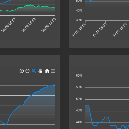
50%
40%
Sa 08 05:57
Sa 08 08:56
Sa 08 11:55
30%
Fr 07 12:05
Fr 07 15:03
Fr 07 18:02
60%
56%
52%
48%
44%