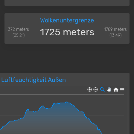
Wolkenuntergrenze
1725 meters
372 meters
1789 meters
(05:21)
(13:49)
Luftfeuchtigkeit Außen