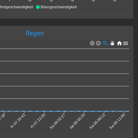
indgeschwindigkeit
Böengeschwindigkeit
Regen
17:50
Fr 07 20:42
Fr 07 23:35
Sa 08 02:27
Sa 08 05:20
Sa 08 08:12
Sa 08 11:05