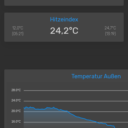
Hitzeindex
24,2°C
12,0°C
24,7°C
(05:21)
(13:19)
Temperatur Außen
28.0°C
24.0°C
20.0°C
16.0°C