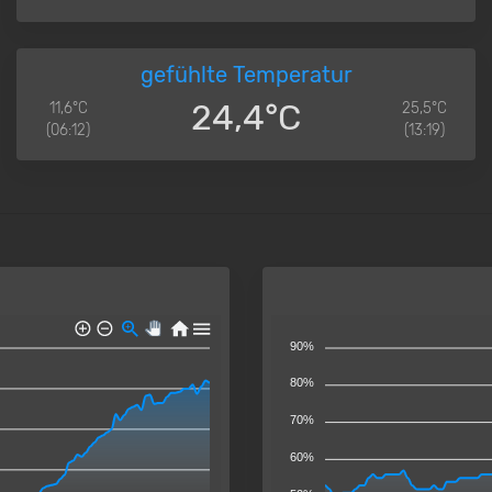
gefühlte Temperatur
24,4°C
11,6°C
25,5°C
(06:12)
(13:19)
90%
80%
70%
60%