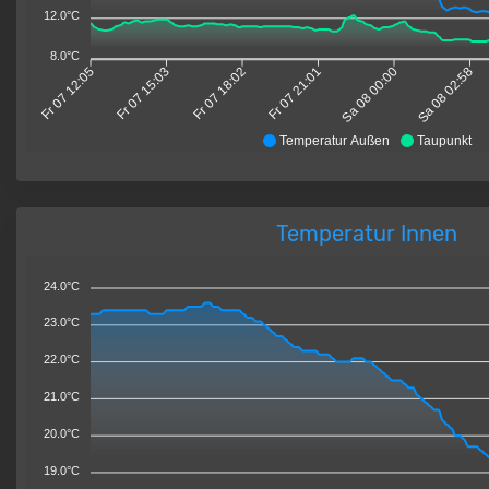
12.0°C
8.0°C
Fr 07 12:05
Fr 07 15:03
Fr 07 18:02
Fr 07 21:01
Sa 08 00:00
Sa 08 02:58
Temperatur Außen
Taupunkt
Temperatur Innen
24.0°C
23.0°C
22.0°C
21.0°C
20.0°C
19.0°C